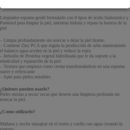
Anua Hyaluronic Acid Cleanser
Limpiador espuma gentil formulado con 8 tipos de ácido hialuronico y
Pantenol para limpiar la piel, mientras hidrata y repara la barrera de la
piel
– Limpia profundamente sin resecar o dejar la piel tirante.
– Contiene Zinc PCA que regula la producción de sebo manteniendo
el balance agua-aceites en la piel y reduce la rojez.
– Infusión de Proteína vegetal hidrolizada que le da soporte a la
elasticidad y reparación de la piel.
– Textura que empieza como crema transformándose en una espuma
suave y refrescante
– Apto para pieles sensibles
¿Quienes pueden usarlo?
Pieles mixtas a secas/ secas que deseen una limpieza profunda sin
resecar la piel.
¿Como utilizarlo?
Mañana y noche masajear en el rostro y cuello con agua creando la
espuma.