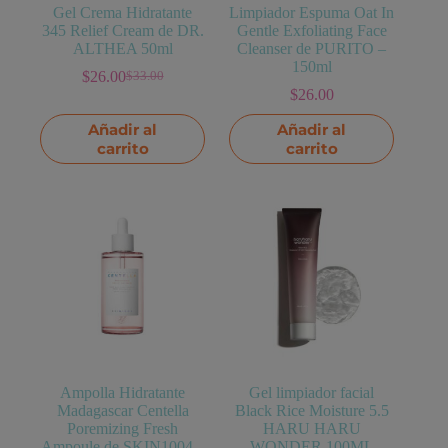
Gel Crema Hidratante
Limpiador Espuma Oat In
345 Relief Cream de DR.
Gentle Exfoliating Face
ALTHEA 50ml
Cleanser de PURITO –
150ml
$
26.00
$
33.00
El
El
$
26.00
precio
precio
original
actual
Añadir al
Añadir al
era:
es:
carrito
carrito
$33.00.
$26.00.
Ampolla Hidratante
Gel limpiador facial
Madagascar Centella
Black Rice Moisture 5.5
Poremizing Fresh
HARU HARU
Ampoule de SKIN1004 –
WONDER 100ML