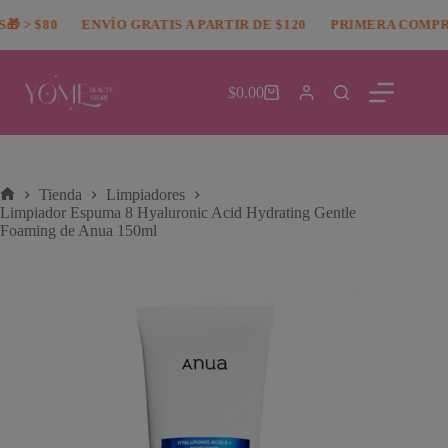
Saltar
modal-check
 > $80
al
ENVÍO GRATIS A PARTIR DE $120
PRIMERA COMPRA
contenido
$
0.00
Carro
de
compra
Tienda
Limpiadores
Inicio
Limpiador Espuma 8 Hyaluronic Acid Hydrating Gentle
Foaming de Anua 150ml