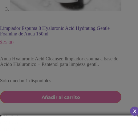
Limpiador Espuma 8 Hyaluronic Acid Hydrating Gentle
Foaming de Anua 150ml
$
25.00
Anua Hyaluronic Acid Cleanser, limpiador espuma a base de
Acido Hialuronico + Pantenol para limpieza gentil.
Solo quedan 1 disponibles
Añadir al carrito
SKU:
294
CATEGORÍA:
LIMPIADORES
ETIQUETAS:
ARRUGAS - LÍNEAS DE EXPRESIÓN
,
LIMPIADOR EN ESPUMA
,
PARCHES DE DESHIDRATACIÓN
,