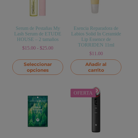
Serum de Pestañas My
Esencia Reparadora de
Lash Serum de ETUDE
Labios Solid In Ceramide
HOUSE – 2 tamaños
Lip Essence de
TORRIDEN 11ml
Rango
$
15.00
-
$
25.00
de
$
11.00
precios:
Este
Seleccionar
Añadir al
desde
producto
opciones
$15.00
carrito
tiene
hasta
múltiples
$25.00
variantes.
Las
OFERTA
opciones
se
pueden
elegir
en
la
página
de