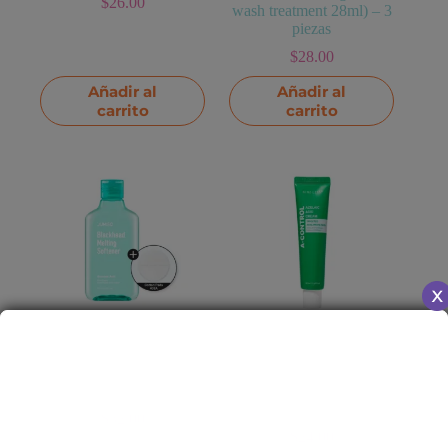
$
26.00
wash treatment 28ml) – 3
piezas
$
28.00
Añadir al
Añadir al
carrito
carrito
Exfoliante Blackhead
Gel Hidratante A-Control
Melting Softener de
Azelaic Acid Cream –
JUMISO – 150ml
Crema de acné de
NINELESS – 50ml
$
32.00
$
24.00