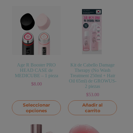
Age R Booster PRO
Kit de Cabello Damage
HEAD CASE de
Therapy (No Wash
MEDICUBE – 1 pieza
Treatment 250ml + Hair
Oil 65ml) de GROWUS-
$
8.00
2 piezas
$
53.00
Este
Seleccionar
Añadir al
producto
opciones
carrito
tiene
múltiples
variantes.
Las