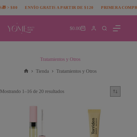
Saltar
modal-check
 > $80
al
ENVÍO GRATIS A PARTIR DE $120
PRIMERA COMPRA
contenido
$
0.00
Carro
de
compra
Tratamientos y Otros
Tienda
Tratamientos y Otros
Inicio
Ordenado
Mostrando 1–16 de 20 resultados
por
popularidad