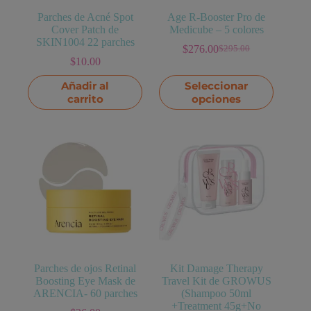
producto
Parches de Acné Spot
Age R-Booster Pro de
Cover Patch de
Medicube – 5 colores
SKIN1004 22 parches
$
276.00
$
295.00
El
El
$
10.00
precio
precio
original
actual
Este
Añadir al
Seleccionar
era:
es:
producto
carrito
opciones
$295.00.
$276.00.
tiene
múltiples
variantes.
Las
opciones
se
pueden
elegir
en
la
página
de
producto
Parches de ojos Retinal
Kit Damage Therapy
Boosting Eye Mask de
Travel Kit de GROWUS
ARENCIA- 60 parches
(Shampoo 50ml
+Treatment 45g+No