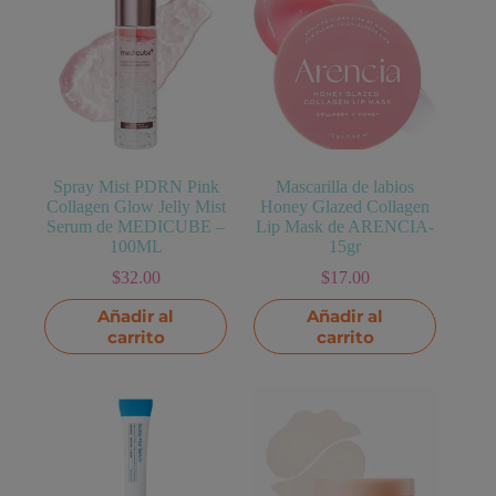
opciones
se
pueden
elegir
en
la
página
de
producto
Spray Mist PDRN Pink
Mascarilla de labios
Collagen Glow Jelly Mist
Honey Glazed Collagen
Serum de MEDICUBE –
Lip Mask de ARENCIA-
100ML
15gr
$
32.00
$
17.00
Añadir al
Añadir al
carrito
carrito