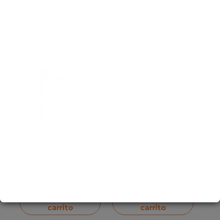
Añadir al
Añadir al
carrito
carrito
Parches de acne Onion
Herramienta Blackhead
Newpair Spot Patch
2-In-1 Cleaner Set de
Basic de ISNTREE – 1
JUMISO – 2 Piezas
paquete
$
18.00
$
9.00
Añadir al
Añadir al
carrito
carrito