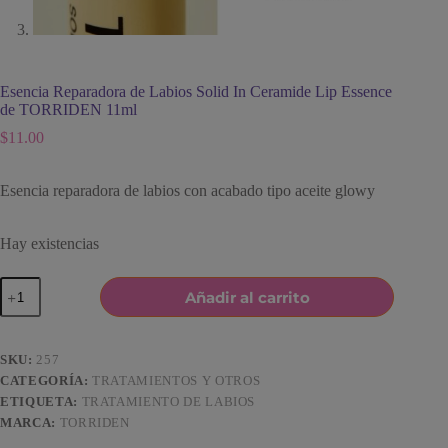
Esencia Reparadora de Labios Solid In Ceramide Lip Essence
de TORRIDEN 11ml
$
11.00
Esencia reparadora de labios con acabado tipo aceite glowy
Hay existencias
Esencia
Añadir al carrito
Reparadora
de
Labios
Solid
SKU:
257
In
CATEGORÍA:
TRATAMIENTOS Y OTROS
Ceramide
ETIQUETA:
TRATAMIENTO DE LABIOS
Lip
Essence
MARCA:
TORRIDEN
de