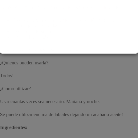
La mejor esencia reparadora de labios partidos o deshidratados.
Efecto glowy, aceite de labios sin sensación pegajosa
Complejo de ceramidas
Aceite de jojoba 5%
Cera de Fuligo 2%
Repara labios en 3 días. Uso día y noche
¿Quienes pueden usarla?
Todos!
¿Como utilizar?
Usar cuantas veces sea necesario. Mañana y noche.
Se puede utilizar encima de labiales dejando un acabado aceite!
Ingredientes: