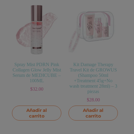
Spray Mist PDRN Pink
Kit Damage Therapy
Collagen Glow Jelly Mist
Travel Kit de GROWUS
Serum de MEDICUBE –
(Shampoo 50ml
100ML
+Treatment 45g+No
wash treatment 28ml) – 3
$
32.00
piezas
$
28.00
Añadir al
Añadir al
carrito
carrito