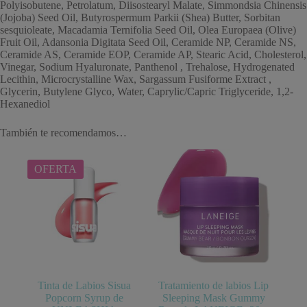
Polyisobutene, Petrolatum, Diisostearyl Malate, Simmondsia Chinensis
(Jojoba) Seed Oil, Butyrospermum Parkii (Shea) Butter, Sorbitan
sesquioleate, Macadamia Ternifolia Seed Oil, Olea Europaea (Olive)
Fruit Oil, Adansonia Digitata Seed Oil, Ceramide NP, Ceramide NS,
Ceramide AS, Ceramide EOP, Ceramide AP, Stearic Acid, Cholesterol,
Vinegar, Sodium Hyaluronate, Panthenol , Trehalose, Hydrogenated
Lecithin, Microcrystalline Wax, Sargassum Fusiforme Extract ,
Glycerin, Butylene Glyco, Water, Caprylic/Capric Triglyceride, 1,2-
Hexanediol
También te recomendamos…
OFERTA
Tinta de Labios Sisua
Tratamiento de labios Lip
Popcorn Syrup de
Sleeping Mask Gummy