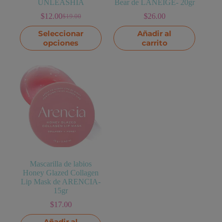
UNLEASHIA
Bear de LANEIGE- 20gr
$
12.00
$
26.00
$
19.00
El
El
precio
precio
Este
Seleccionar
Añadir al
original
actual
producto
opciones
carrito
era:
es:
tiene
$19.00.
$12.00.
múltiples
variantes.
Las
opciones
se
pueden
elegir
en
la
página
de
producto
Mascarilla de labios
Honey Glazed Collagen
Lip Mask de ARENCIA-
15gr
$
17.00
Añadir al