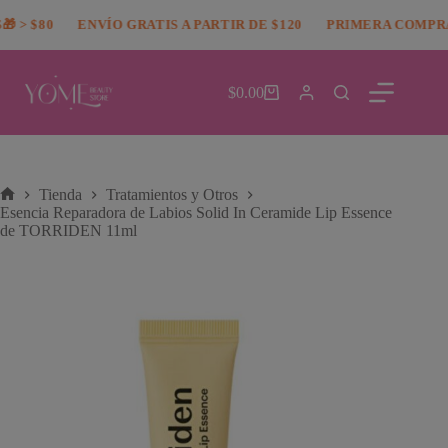
Saltar
modal-check
> $80
al
ENVÍO GRATIS A PARTIR DE $120
PRIMERA COMPRA 
contenido
$
0.00
Carro
de
compra
Tienda
Tratamientos y Otros
Inicio
Esencia Reparadora de Labios Solid In Ceramide Lip Essence
de TORRIDEN 11ml