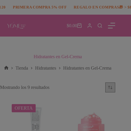
Saltar
modal-check
20
al
PRIMERA COMPRA 5% OFF
REGALO EN COMPRAS🎁 > $8
contenido
$
0.00
Carro
de
compra
Hidratantes en Gel-Crema
Tienda
Hidratantes
Hidratantes en Gel-Crema
Inicio
Ordenado
Mostrando los 9 resultados
por
popularidad
OFERTA