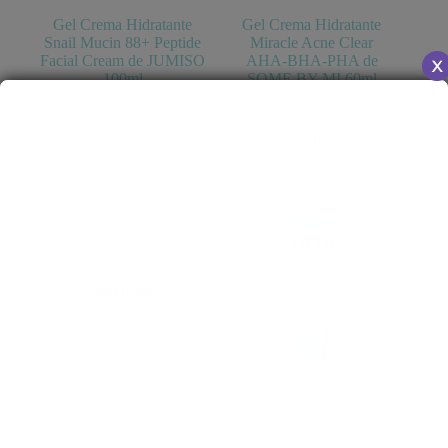
Gel Crema Hidratante
Gel Crema Hidratante
Snail Mucin 88+ Peptide
Miracle Acne Clear
Facial Cream de JUMISO
AHA-BHA-PHA de
100ml
SOME BY MI 60ml
$
36.00
$
25.00
Añadir al
Añadir al
carrito
carrito
Gel Crema Hidratante
Gel- Crema Hidratante
Balanceful Cica de
Mighty Bamboo
TORRIDEN 80ml
Panthenol Cream de