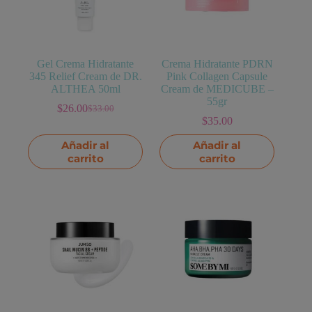
Gel Crema Hidratante
Crema Hidratante PDRN
345 Relief Cream de DR.
Pink Collagen Capsule
ALTHEA 50ml
Cream de MEDICUBE –
55gr
$
26.00
$
33.00
El
El
$
35.00
precio
precio
original
actual
Añadir al
Añadir al
era:
es:
carrito
carrito
$33.00.
$26.00.