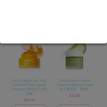
PURITO- 100ML
$
27.00
$
29.00
Añadir al
Añadir al
carrito
carrito
Gel-Crema Kojic Acid
Hidratante en crema
Turmeric Vita Capsule
Matcha Calming Cream
Cream de MEDICUBE-
de TIRTIR – 50ML
53gr
$
33.00
$
35.00