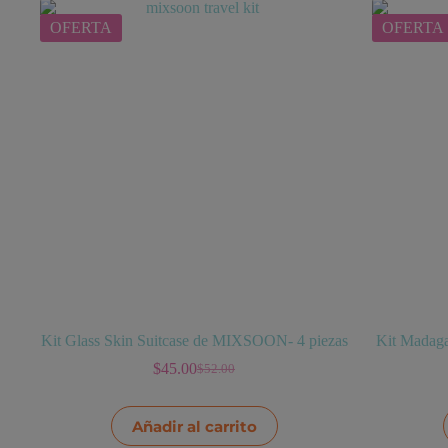
OFERTA
OFERTA
Kit Glass Skin Suitcase de MIXSOON- 4 piezas
Kit Madaga
$
45.00
$
52.00
El
El
precio
precio
original
actual
Añadir al carrito
era:
es: