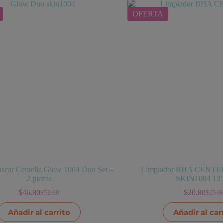
varian
Las
OFERTA
opcio
se
puede
elegir
en
la
págin
de
produ
scar Centella Glow 1004 Duo Set –
Limpiador BHA CENTEL
2 piezas
SKIN1004 12
$
46.80
$
20.80
$
52.00
$
25.0
El
El
El
El
precio
precio
precio
precio
Añadir al carrito
Añadir al car
original
actual
origin
actual