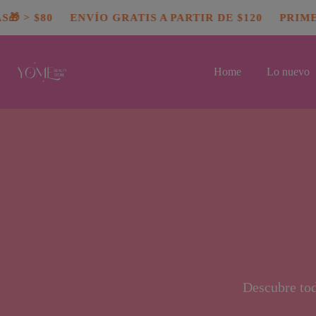
Saltar
 > $80
ENVÍO GRATIS A PARTIR DE $120
PRIMER
al
contenido
Home
Lo nuevo
Descubre tod