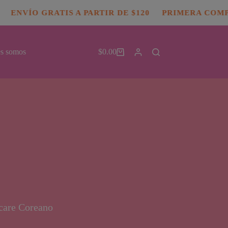
ENVÍO GRATIS A PARTIR DE $120
PRIMERA COMPRA
s somos
$
0.00
Carro
de
compra
icare Coreano