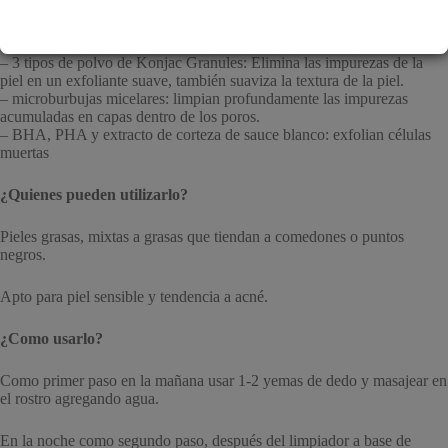
Limpiador sin sulfatos que purifica, minimiza e hidrata los poros.
-62 % Agua de Matcha (Bonsung, de clase alta en Corea)
– 3 tipos de polvo de Konjac Granules: Elimina las impurezas de la
piel en un exfoliante suave, también suaviza la textura de la piel.
– microburbujas micelares: limpian profundamente las impurezas
acumuladas en capas dentro de los poros.
– BHA, PHA y extracto de corteza de sauce blanco: exfolian células
muertas
¿Quienes pueden utilizarlo?
Pieles grasas, mixtas a grasas que tiendan a comedones o puntos
negros.
Apto para piel sensible y tendencia a acné.
¿Como usarlo?
Como primer paso en la mañana usar 1-2 yemas de dedo y masajear en
el rostro agregando agua.
En la noche como segundo paso, después del limpiador a base de