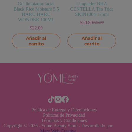
Gel limpiador facial
Limpiador BHA
Black Rice Moisture 5.5
CENTELLA Tea Trica
HARU HARU
SKIN1004 125ml
WONDER 100ML
$
20.80
$
25.00
El
El
$
22.00
precio
precio
original
actual
Añadir al
Añadir al
era:
es:
carrito
carrito
$25.00.
$20.80.
Política de Entrega y Devoluciones
Políticas de Privacidad
Términos y Condiciones
Copyright © 2026 - Yome Beauty Store - Desarrollado por
Mare Web Creativa