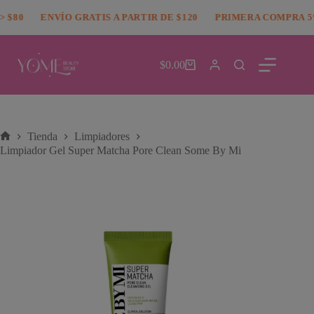
Saltar
modal-check
$80
al
ENVÍO GRATIS A PARTIR DE $120
PRIMERA COMPRA 5%
contenido
$
0.00
Carro
de
compra
Tienda
Limpiadores
Inicio
Limpiador Gel Super Matcha Pore Clean Some By Mi