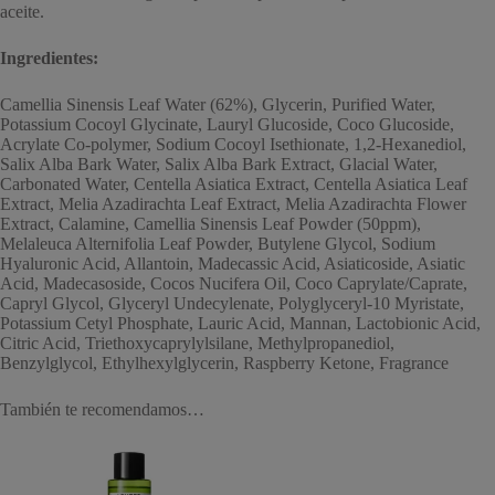
aceite.
Ingredientes:
Camellia Sinensis Leaf Water (62%), Glycerin, Purified Water,
Potassium Cocoyl Glycinate, Lauryl Glucoside, Coco Glucoside,
Acrylate Co-polymer, Sodium Cocoyl Isethionate, 1,2-Hexanediol,
Salix Alba Bark Water, Salix Alba Bark Extract, Glacial Water,
Carbonated Water, Centella Asiatica Extract, Centella Asiatica Leaf
Extract, Melia Azadirachta Leaf Extract, Melia Azadirachta Flower
Extract, Calamine, Camellia Sinensis Leaf Powder (50ppm),
Melaleuca Alternifolia Leaf Powder, Butylene Glycol, Sodium
Hyaluronic Acid, Allantoin, Madecassic Acid, Asiaticoside, Asiatic
Acid, Madecasoside, Cocos Nucifera Oil, Coco Caprylate/Caprate,
Capryl Glycol, Glyceryl Undecylenate, Polyglyceryl-10 Myristate,
Potassium Cetyl Phosphate, Lauric Acid, Mannan, Lactobionic Acid,
Citric Acid, Triethoxycaprylylsilane, Methylpropanediol,
Benzylglycol, Ethylhexylglycerin, Raspberry Ketone, Fragrance
También te recomendamos…