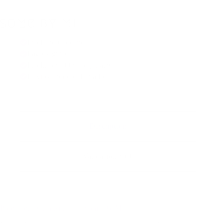
Producto Coreano
Pago seguro
Productos 100% originales
Envíos a todo el Ecuador
Descripción
Valoraciones (0)
Pore Clean Cleansing Gel Some By Mi