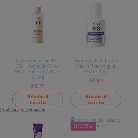
Tónico Hidratante Rice
Serum Retinol 0.3% +
70 + Ceramide Glow
Niacin Renewing de
Milky Toner de ANUA
ANUA 30ml
250ml
$
30.00
$
32.00
Añadir al
Añadir al
carrito
carrito
Productos relacionados
OFERTA