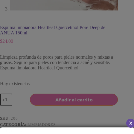
Espuma limpiadora Heartleaf Quercetinol Pore Deep de
ANUA 150ml
$
24.00
Limpieza profunda de poros para pieles normales y mixtas a
grasas. Seguro para pieles con tendencia a acné y sensible.
Espuma limpiadora Heartleaf Quercetinol
Hay existencias
Espuma
Añadir al carrito
limpiadora
Heartleaf
Quercetinol
Pore
SKU:
206
Deep
CATEGORÍA:
LIMPIADORES
de
ETIQUETAS:
COMEDONES
,
LIMPIADOR EN ESPUMA
,
PIEL
ANUA