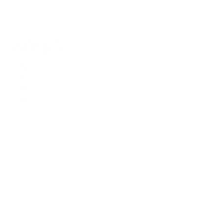
MIXTA A GRASA
,
PIEL MIXTA A SECA
,
PIEL SENSIBLE
,
150ml
ROSÁCEA
cantidad
MARCA:
ANUA
Producto Coreano
Pago seguro
Productos 100% originales
Envíos a todo el Ecuador
Descripción
Información adicional
Valoraciones (0)