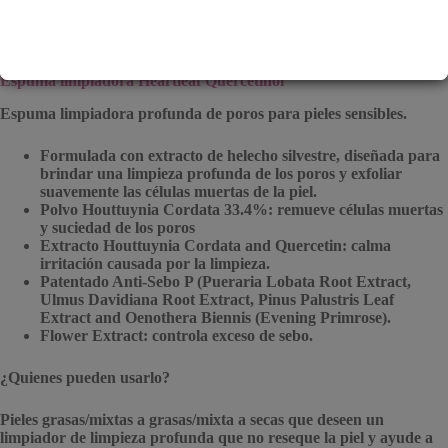
Espuma limpiadora Heartleaf Quercetinol
Espuma limpiadora profunda de poros para pieles sensibles.
Formulada con extracto de helecho silvestre, diseñada para
brindar una limpieza profunda de los poros y exfoliar
suavemente las células muertas de la piel.
Polvo Houttuynia Cordata 33.4%: remueve células muertas
y suciedad de los poros
Extracto Houttuynia Cordata and Quercetin: calma
irritación causada por la limpieza.
⁠Patentado Anti-Sebo P (Pueraria Lobata Root Extract,
Ulmus Davidiana Root Extract, Pinus Palustris Leaf
Extract and Oenothera Biennis (Evening Primrose).
Flower Extract: controla exceso de sebo.
¿Quienes pueden usarlo?
Pieles grasas/mixtas a grasas/mixta a secas que deseen un
limpiador de limpieza profunda que no reseque la piel y ayude a