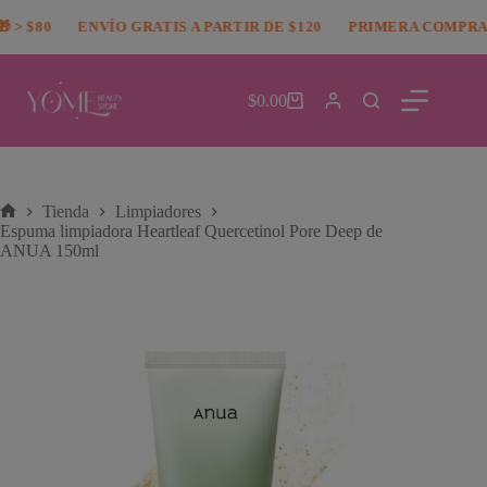
Saltar
modal-check
> $80
al
ENVÍO GRATIS A PARTIR DE $120
PRIMERA COMPRA 5
contenido
$
0.00
Carro
de
compra
Tienda
Limpiadores
Inicio
Espuma limpiadora Heartleaf Quercetinol Pore Deep de
ANUA 150ml