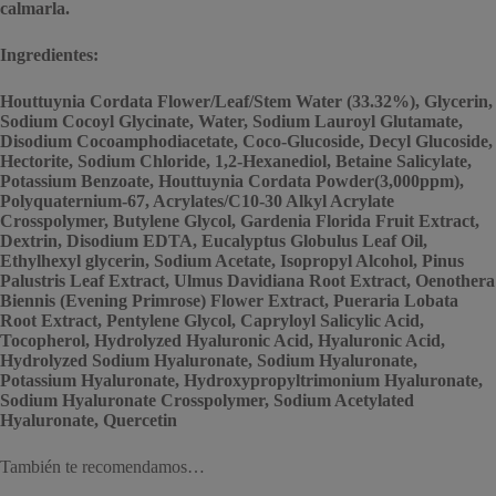
calmarla.
Ingredientes:
Houttuynia Cordata Flower/Leaf/Stem Water (33.32%), Glycerin,
Sodium Cocoyl Glycinate, Water, Sodium Lauroyl Glutamate,
Disodium Cocoamphodiacetate, Coco-Glucoside, Decyl Glucoside,
Hectorite, Sodium Chloride, 1,2-Hexanediol, Betaine Salicylate,
Potassium Benzoate, Houttuynia Cordata Powder(3,000ppm),
Polyquaternium-67, Acrylates/C10-30 Alkyl Acrylate
Crosspolymer, Butylene Glycol, Gardenia Florida Fruit Extract,
Dextrin, Disodium EDTA, Eucalyptus Globulus Leaf Oil,
Ethylhexyl glycerin, Sodium Acetate, Isopropyl Alcohol, Pinus
Palustris Leaf Extract, Ulmus Davidiana Root Extract, Oenothera
Biennis (Evening Primrose) Flower Extract, Pueraria Lobata
Root Extract, Pentylene Glycol, Capryloyl Salicylic Acid,
Tocopherol, Hydrolyzed Hyaluronic Acid, Hyaluronic Acid,
Hydrolyzed Sodium Hyaluronate, Sodium Hyaluronate,
Potassium Hyaluronate, Hydroxypropyltrimonium Hyaluronate,
Sodium Hyaluronate Crosspolymer, Sodium Acetylated
Hyaluronate, Quercetin
También te recomendamos…