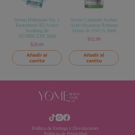
Serum Hidratante No. 1
Serum Calmante Azelaic
Pantothenic B5 Active
Acid+Hyaluron Redness
Soothing de
Serum de ANUA 30ml
NUMBUZIN 50ml
$
32.00
$
29.00
Añadir al
Añadir al
carrito
carrito
Política de Entrega y Devoluciones
Políticas de Privacidad