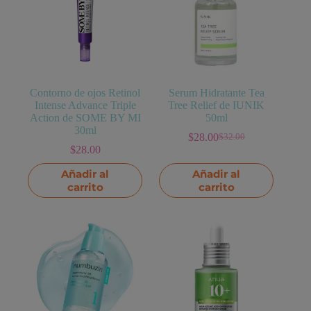
Contorno de ojos Retinol
Serum Hidratante Tea
Intense Advance Triple
Tree Relief de IUNIK
Action de SOME BY MI
50ml
30ml
$
28.00
$
32.00
El
El
$
28.00
precio
precio
original
actual
Añadir al
Añadir al
era:
es:
carrito
carrito
$32.00.
$28.00.