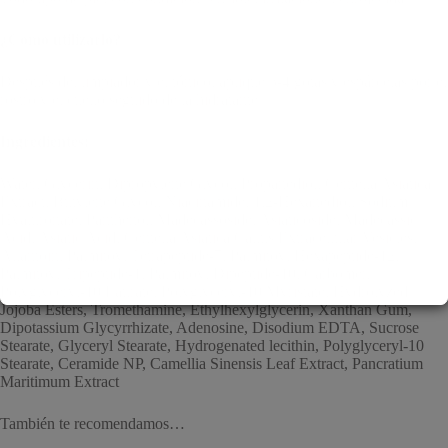
¿Como utilizarlo?
Después del limpiador y el tónico, aplique 3-4 gotas y espárcelas por el
rostro y el cuello seguido de la hidratante.
Ingredientes:
Water, Glycerin, Dipropylene Glycol, Propanediol, Centella Asiatica
Extract, Butylene Glycol, Niacinamide, 1,2-Hexanediol, Sodium
Hyaluronate, Panthenol, Madecassoside, Asiaticoside, Madecassic
Acid, Asiatic Acid, Centella Asiatica Callus Extracellular Vesicles,
Allantoin, Palmitoyl Tetrapeptide-7, Palmitoyl Hexapeptide-12,
Palmitoyl Tripeptide-1, Palmitoyl Dipeptide-10, Carbomer,
Polyglyceryl-10 Laurate, Polyglyceryl-10 Myristate, Hydrolyzed
Jojoba Esters, Tromethamine, Ethylhexylglycerin, Xanthan Gum,
Dipotassium Glycyrrhizate, Adenosine, Disodium EDTA, Sucrose
Stearate, Glyceryl Stearate, Hydrogenated lecithin, Polyglyceryl-10
Stearate, Ceramide NP, Camellia Sinensis Leaf Extract, Pancratium
Maritimum Extract
También te recomendamos…