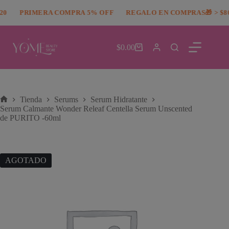
Saltar
modal-check
0
al
PRIMERA COMPRA 5% OFF
REGALO EN COMPRAS🎁 > $80
contenido
$
0.00
Carro
de
compra
Tienda
Serums
Serum Hidratante
Inicio
Serum Calmante Wonder Releaf Centella Serum Unscented
de PURITO -60ml
AGOTADO