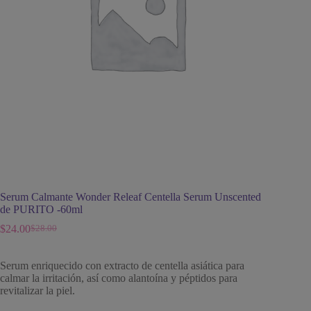
Serum Calmante Wonder Releaf Centella Serum Unscented
de PURITO -60ml
$
24.00
$
28.00
El
El
precio
precio
original
actual
Serum enriquecido con extracto de centella asiática para
era:
es:
calmar la irritación, así como alantoína y péptidos para
$28.00.
$24.00.
revitalizar la piel.