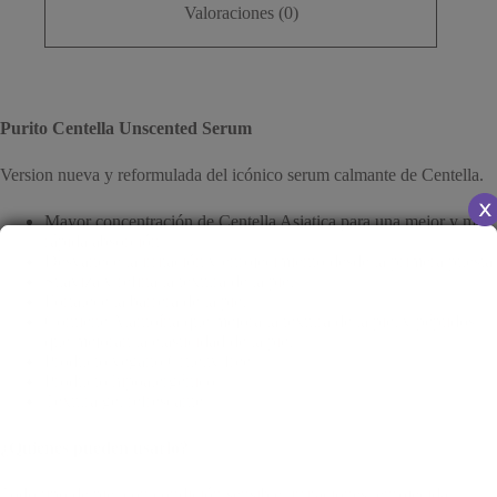
Valoraciones (0)
Purito Centella Unscented Serum
Version nueva y reformulada del icónico serum calmante de Centella.
Mayor concentración de Centella Asiatica para una mejor y mas
rápida absorción.
Desvanece la irritación y enrojecimiento desde la primera puesta
Suaviza y refina la textura de la piel
Fortalece la barrera de la piel
Contiene Alantoína que mejora la textura de la piel y péptidos
que mejoran la elasticidad de la piel.
Producto vegano/Cruelty free
Producto hipoalergénico
Textura gel refrescante
¿Quienes pueden usarlo?
Todo tipo de piel con condición sensible, irritaciones, enrojecida.