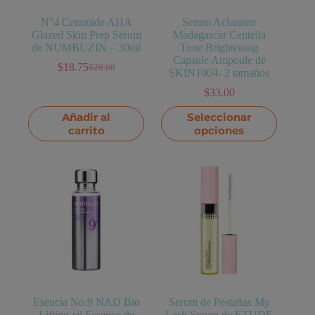
N°4 Ceramide AHA
Serum Aclarante
Glazed Skin Prep Serum
Madagascar Centella
de NUMBUZIN – 30ml
Tone Brightening
Capsule Ampoule de
$
18.75
$
26.00
El
El
SKIN1004- 2 tamaños
precio
precio
$
33.00
original
actual
era:
es:
Este
Añadir al
Seleccionar
$26.00.
$18.75.
producto
carrito
opciones
tiene
múltiples
variantes.
Las
opciones
se
pueden
elegir
en
la
página
de
producto
Esencia No.9 NAD Bio
Serum de Pestañas My
Lifting-sil Essence de
Lash Serum de ETUDE