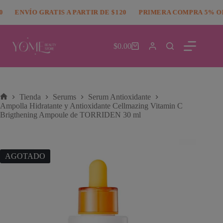
Saltar
modal-check
al
ENVÍO GRATIS A PARTIR DE $120
PRIMERA COMPRA 5% OF
contenido
$
0.00
Carro
de
compra
Tienda
Serums
Serum Antioxidante
Inicio
Ampolla Hidratante y Antioxidante Cellmazing Vitamin C
Brigthening Ampoule de TORRIDEN 30 ml
AGOTADO