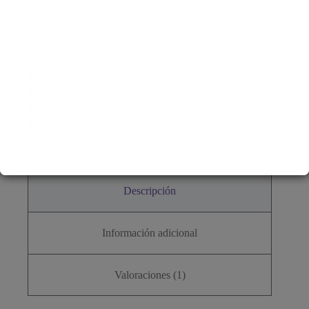
OPACIDAD
,
PIEL MIXTA A GRASA
,
PIEL MIXTA A SECA
,
PIEL
SECA
,
SERUM DE DÍA
MARCA:
TORRIDEN
Torriden
Producto Coreano
Pago seguro
Productos 100% originales
Envíos a todo el Ecuador
Descripción
Información adicional
Valoraciones (1)