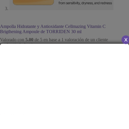
Ampolla Hidratante y Antioxidante Cellmazing Vitamin C
Brigthening Ampoule de TORRIDEN 30 ml
Valorado con
5.00
de 5 en base a
1
valoración de un cliente
(
1
valoración de cliente)
$
28.00
Ampolla de vitamina C con propiedad aclarante y refina
poros, para todo tipo de piel. Serum Cellmazing Vitamin C
Torriden
Sin existencias
SKU:
243
CATEGORÍAS:
SERUM ANTIOXIDANTE
,
SERUM
HIDRATANTE
,
SERUMS
ETIQUETAS:
ARRUGAS - LÍNEAS DE EXPRESIÓN
,