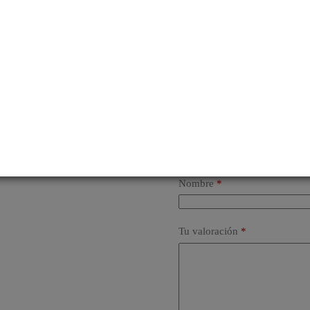
Valoraciones (0)
Sé el primero en valorar
Tu dirección de correo electró
TU PUNTUACIÓN
*
Nombre
*
Tu valoración
*