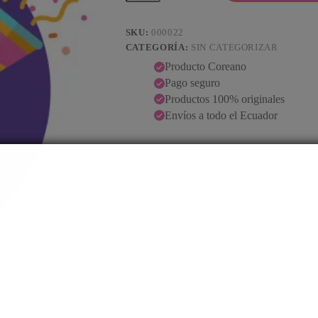
SKU:
000022
CATEGORÍA:
SIN CATEGORIZAR
Producto Coreano
Pago seguro
Productos 100% originales
Envíos a todo el Ecuador