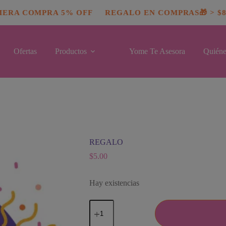
modal-check
ERA COMPRA 5% OFF
REGALO EN COMPRAS🎁 > $80
Ofertas
Productos
Yome Te Asesora
Quiéne
REGALO
$
5.00
Hay existencias
REGALO
cantidad