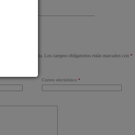
 “REGALO”
nico no será publicada.
Los campos obligatorios están marcados con
*
Correo electrónico
*