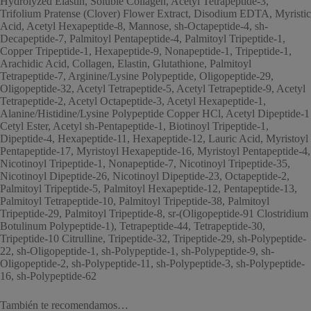
Hydrolyzed Elastin, Soluble Collagen, Acetyl Tetrapeptide-3,
Trifolium Pratense (Clover) Flower Extract, Disodium EDTA, Myristic
Acid, Acetyl Hexapeptide-8, Mannose, sh-Octapeptide-4, sh-
Decapeptide-7, Palmitoyl Pentapeptide-4, Palmitoyl Tripeptide-1,
Copper Tripeptide-1, Hexapeptide-9, Nonapeptide-1, Tripeptide-1,
Arachidic Acid, Collagen, Elastin, Glutathione, Palmitoyl
Tetrapeptide-7, Arginine/Lysine Polypeptide, Oligopeptide-29,
Oligopeptide-32, Acetyl Tetrapeptide-5, Acetyl Tetrapeptide-9, Acetyl
Tetrapeptide-2, Acetyl Octapeptide-3, Acetyl Hexapeptide-1,
Alanine/Histidine/Lysine Polypeptide Copper HCl, Acetyl Dipeptide-1
Cetyl Ester, Acetyl sh-Pentapeptide-1, Biotinoyl Tripeptide-1,
Dipeptide-4, Hexapeptide-11, Hexapeptide-12, Lauric Acid, Myristoyl
Pentapeptide-17, Myristoyl Hexapeptide-16, Myristoyl Pentapeptide-4,
Nicotinoyl Tripeptide-1, Nonapeptide-7, Nicotinoyl Tripeptide-35,
Nicotinoyl Dipeptide-26, Nicotinoyl Dipeptide-23, Octapeptide-2,
Palmitoyl Tripeptide-5, Palmitoyl Hexapeptide-12, Pentapeptide-13,
Palmitoyl Tetrapeptide-10, Palmitoyl Tripeptide-38, Palmitoyl
Tripeptide-29, Palmitoyl Tripeptide-8, sr-(Oligopeptide-91 Clostridium
Botulinum Polypeptide-1), Tetrapeptide-44, Tetrapeptide-30,
Tripeptide-10 Citrulline, Tripeptide-32, Tripeptide-29, sh-Polypeptide-
22, sh-Oligopeptide-1, sh-Polypeptide-1, sh-Polypeptide-9, sh-
Oligopeptide-2, sh-Polypeptide-11, sh-Polypeptide-3, sh-Polypeptide-
16, sh-Polypeptide-62
También te recomendamos…