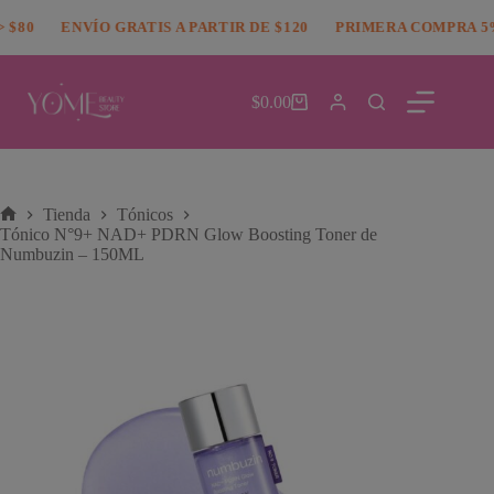
Saltar
modal-check
80
al
ENVÍO GRATIS A PARTIR DE $120
PRIMERA COMPRA 5% 
contenido
$
0.00
Carro
de
compra
Tienda
Tónicos
Inicio
Tónico N°9+ NAD+ PDRN Glow Boosting Toner de
Numbuzin – 150ML