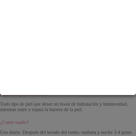
N°9+ NAD+ PDRN Glow Boosting Toner
Beneficios:
Tónico que promueve la luminosidad, firmeza y una piel nutrida
creando una piel de aspecto juvenil
Infusion de 1000ppm PDRN puro de salmón para proporcionar
una acción nivel esencia
Efecto Glass-skin, piel de porcelana
50 tipos de peptidos que realzan la elasticidad de la piel
NAD+ promueve la renovación celular y fortalece barrera de la
piel
Promete mayor firmeza en los poros en 7 días.
Sin fragancias, ni colorantes, el color violeta es gracias a la
vitamina B12 y ceramidas.
No comedogenico, no irritante
¿Quienes pueden usarlo?
Todo tipo de piel que desee un boost de hidratación y luminosidad,
mientras nutre y repara la barrera de la piel.
¿Como usarlo?
Uso diario. Después del lavado del rostro, mañana y noche 3-4 gotas