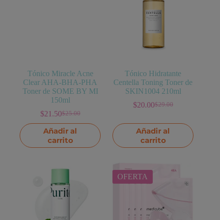
Tónico Miracle Acne
Tónico Hidratante
Clear AHA-BHA-PHA
Centella Toning Toner de
Toner de SOME BY MI
SKIN1004 210ml
150ml
$
20.00
$
29.00
El
El
$
21.50
$
25.00
El
El
precio
precio
precio
precio
original
actual
Añadir al
Añadir al
original
actual
era:
es:
carrito
carrito
era:
es:
$29.00.
$20.00.
$25.00.
$21.50.
OFERTA