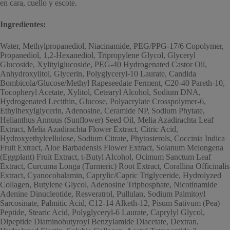
en cara, cuello y escote.
Ingredientes:
Water, Methylpropanediol, Niacinamide, PEG/PPG-17/6 Copolymer,
Propanediol, 1,2-Hexanediol, Tripropylene Glycol, Glyceryl
Glucoside, Xylitylglucoside, PEG-40 Hydrogenated Castor Oil,
Anhydroxylitol, Glycerin, Polyglyceryl-10 Laurate, Candida
Bombicola/Glucose/Methyl Rapeseedate Ferment, C20-40 Pareth-10,
Tocopheryl Acetate, Xylitol, Cetearyl Alcohol, Sodium DNA,
Hydrogenated Lecithin, Glucose, Polyacrylate Crosspolymer-6,
Ethylhexylglycerin, Adenosine, Ceramide NP, Sodium Phytate,
Helianthus Annuus (Sunflower) Seed Oil, Melia Azadirachta Leaf
Extract, Melia Azadirachta Flower Extract, Citric Acid,
Hydroxyethylcellulose, Sodium Citrate, Phytosterols, Coccinia Indica
Fruit Extract, Aloe Barbadensis Flower Extract, Solanum Melongena
(Eggplant) Fruit Extract, t-Butyl Alcohol, Ocimum Sanctum Leaf
Extract, Curcuma Longa (Turmeric) Root Extract, Corallina Officinalis
Extract, Cyanocobalamin, Caprylic/Capric Triglyceride, Hydrolyzed
Collagen, Butylene Glycol, Adenosine Triphosphate, Nicotinamide
Adenine Dinucleotide, Resveratrol, Pullulan, Sodium Palmitoyl
Sarcosinate, Palmitic Acid, C12-14 Alketh-12, Pisum Sativum (Pea)
Peptide, Stearic Acid, Polyglyceryl-6 Laurate, Caprylyl Glycol,
Dipeptide Diaminobutyroyl Benzylamide Diacetate, Dextran,