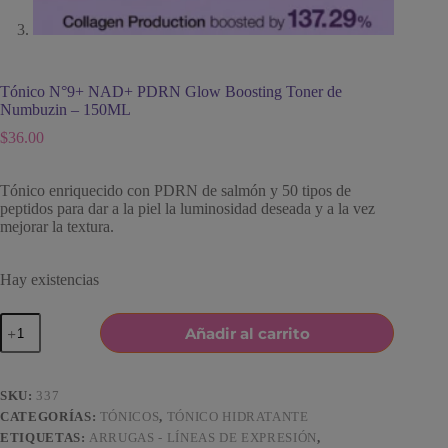
Tónico N°9+ NAD+ PDRN Glow Boosting Toner de
Numbuzin – 150ML
$
36.00
Tónico enriquecido con PDRN de salmón y 50 tipos de
peptidos para dar a la piel la luminosidad deseada y a la vez
mejorar la textura.
Hay existencias
Tónico
Añadir al carrito
N°9+
NAD+
PDRN
Glow
SKU:
337
Boosting
CATEGORÍAS:
TÓNICOS
,
TÓNICO HIDRATANTE
Toner
ETIQUETAS:
ARRUGAS - LÍNEAS DE EXPRESIÓN
,
de