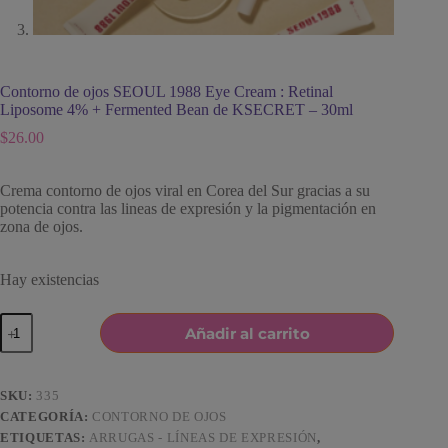
Contorno de ojos SEOUL 1988 Eye Cream : Retinal
Liposome 4% + Fermented Bean de KSECRET – 30ml
$
26.00
Crema contorno de ojos viral en Corea del Sur gracias a su
potencia contra las lineas de expresión y la pigmentación en
zona de ojos.
Hay existencias
Contorno
Añadir al carrito
de
ojos
SEOUL
1988
SKU:
335
Eye
CATEGORÍA:
CONTORNO DE OJOS
Cream
ETIQUETAS:
ARRUGAS - LÍNEAS DE EXPRESIÓN
,
: