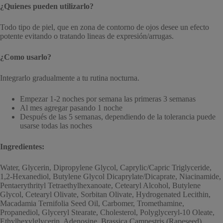
¿Quienes pueden utilizarlo?
Todo tipo de piel, que en zona de contorno de ojos desee un efecto
potente evitando o tratando lineas de expresión/arrugas.
¿Como usarlo?
Integrarlo gradualmente a tu rutina nocturna.
Empezar 1-2 noches por semana las primeras 3 semanas
Al mes agregar pasando 1 noche
Después de las 5 semanas, dependiendo de la tolerancia puede
usarse todas las noches
Ingredientes:
Water, Glycerin, Dipropylene Glycol, Caprylic/Capric Triglyceride,
1,2-Hexanediol, Butylene Glycol Dicaprylate/Dicaprate, Niacinamide,
Pentaerythrityl Tetraethylhexanoate, Cetearyl Alcohol, Butylene
Glycol, Cetearyl Olivate, Sorbitan Olivate, Hydrogenated Lecithin,
Macadamia Ternifolia Seed Oil, Carbomer, Tromethamine,
Propanediol, Glyceryl Stearate, Cholesterol, Polyglyceryl-10 Oleate,
Ethylhexylglycerin, Adenosine, Brassica Campestris (Rapeseed)