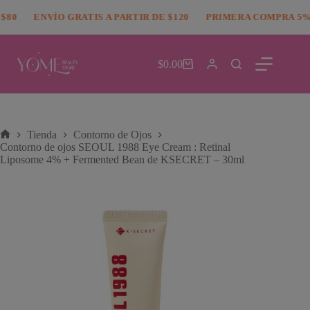
Saltar
modal-check
80
al
ENVÍO GRATIS A PARTIR DE $120
PRIMERA COMPRA 5% 
contenido
$
0.00
Carro
de
compra
Tienda
Contorno de Ojos
Inicio
Contorno de ojos SEOUL 1988 Eye Cream : Retinal
Liposome 4% + Fermented Bean de KSECRET – 30ml