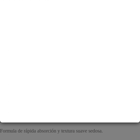
Crema contorno de ojos dedicada para la noche con altos resultados en
disminuir la apariencia de las lineas de expresión y la oscuridad en la
zona.
Ingredientes:
Retinal liposome 4%: forma del retinol descompuesta y puesta
en cápsulas para acción mas rápida y efectiva.
Ayuda a mejorar o prevenir signos de edad como lineas,
arrugas, textura y oscuridad.
Promueve la formación de colágeno.
Absorción mas 11 veces rápida y profunda.
Bakuchiol + Vitamina C + 3 Peptidos: complejo de ingredientes
que ayudan a la producción de colágeno en la zona, aumentando
la elasticidad y firmeza de la piel.
Natural SW: un fermentado del arroz conocido por ser un
antioxidante y antialérgico.
Lactobacillus/Panax Ginseng fermentado y 5 tipos de raíces
herbales que proveen efecto antioxidante.
Formula de rápida absorción y textura suave sedosa.