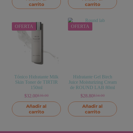
carrito
carrito
OFERTA
OFERTA
Tónico Hidratante Milk
Hidratante Gel Birch
Skin Toner de TIRTIR
Juice Moisturizing Cream
150ml
de ROUND LAB 80ml
$
32.00
$
28.80
$
36.00
$
34.00
El
El
El
El
precio
precio
precio
precio
Añadir al
Añadir al
original
actual
original
actual
carrito
carrito
era:
es:
era:
es:
$36.00.
$32.00.
$34.00.
$28.80.