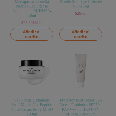
Madagascar Centella
Reedle Shot Eye Lifter de
Probio-Cica Intense
VT -15ml
Ampoule de SKIN1004
$
29.00
50ml
$
23.80
$
32.00
El
El
precio
precio
Añadir al
Añadir al
original
actual
carrito
carrito
era:
es:
$32.00.
$23.80.
Gel Crema Hidratante
Protector solar Relief Sun
Snail Mucin 88+ Peptide
Rice + Probiotics SPF50+
Facial Cream de JUMISO
PA++++ de BEAUTY
100ml
OF JOSEON-50ml