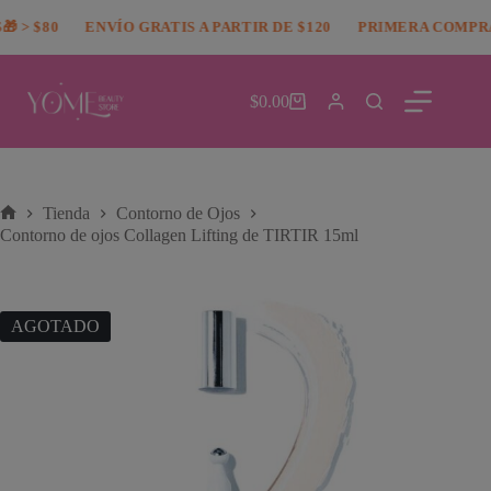
Saltar
modal-check
 > $80
al
ENVÍO GRATIS A PARTIR DE $120
PRIMERA COMPRA
contenido
$
0.00
Carro
de
compra
Tienda
Contorno de Ojos
Inicio
Contorno de ojos Collagen Lifting de TIRTIR 15ml
AGOTADO