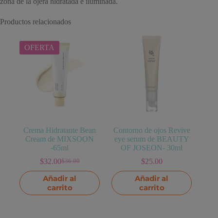
zona de la ojera hidratada e iluminada.
Productos relacionados
OFERTA
Crema Hidratante Bean
Contorno de ojos Revive
Cream de MIXSOON
eye serum de BEAUTY
-65ml
OF JOSEON- 30ml
$
32.00
$
25.00
$
36.00
El
El
precio
precio
Añadir al
Añadir al
original
actual
carrito
carrito
era:
es:
$36.00.
$32.00.