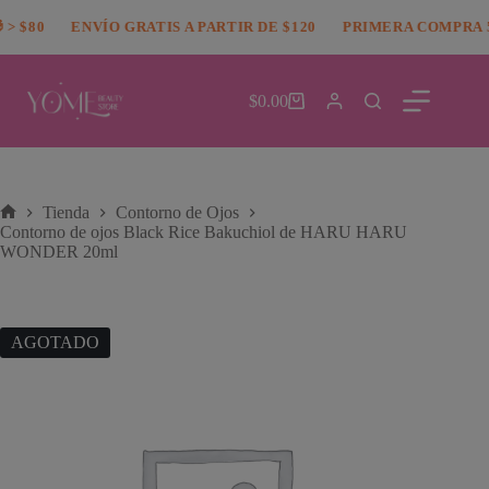
Saltar
modal-check
> $80
al
ENVÍO GRATIS A PARTIR DE $120
PRIMERA COMPRA 
contenido
$
0.00
Carro
de
compra
Tienda
Contorno de Ojos
Inicio
Contorno de ojos Black Rice Bakuchiol de HARU HARU
WONDER 20ml
AGOTADO