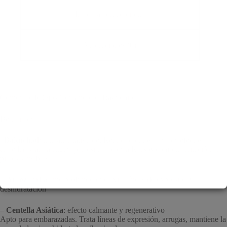
Información adicional
Valoraciones (0)
Contorno de Ojos Coreano con Bakuchiol.
Beneficios:
–
Bakuchiol
: una alternativa del Retinol con los mismos efectos
antiedad y antiarrugas, pero sin efectos adversos como la irritación en
pieles sensibles
–
Arroz
: hidratante profundo que evita líneas de expresión y
deshidratación
–
Centella Asiática
: efecto calmante y regenerativo
Apto para embarazadas. Trata líneas de expresión, arrugas, mantiene la