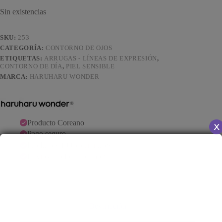
Sin existencias
SKU:
253
CATEGORÍA:
CONTORNO DE OJOS
ETIQUETAS:
ARRUGAS - LÍNEAS DE EXPRESIÓN
,
CONTORNO DE DÍA
,
PIEL SENSIBLE
MARCA:
HARUHARU WONDER
Producto Coreano
Pago seguro
Productos 100% originales
Envíos a todo el Ecuador
Descripción