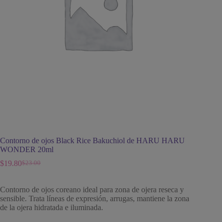
Contorno de ojos Black Rice Bakuchiol de HARU HARU
WONDER 20ml
$
19.80
$
23.00
El
El
precio
precio
original
actual
Contorno de ojos coreano ideal para zona de ojera reseca y
era:
es:
sensible. Trata líneas de expresión, arrugas, mantiene la zona
$23.00.
$19.80.
de la ojera hidratada e iluminada.