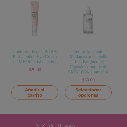
Contorno de ojos PDRN
Serum Aclarante
Pink Peptide Eye Cream
Madagascar Centella
de MEDICUBE – 30ml
Tone Brightening
Capsule Ampoule de
$
29.00
SKIN1004- 2 tamaños
$
33.00
Este
Añadir al
Seleccionar
producto
carrito
opciones
tiene
múltiples
variantes.
Las
opciones
se