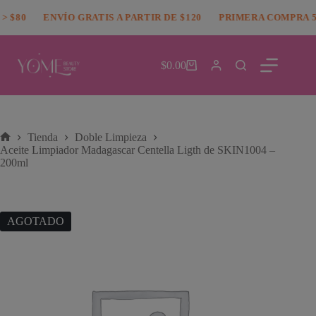
Saltar
modal-check
 $80
al
ENVÍO GRATIS A PARTIR DE $120
PRIMERA COMPRA 5
contenido
$
0.00
Carro
de
compra
Tienda
Doble Limpieza
Inicio
Aceite Limpiador Madagascar Centella Ligth de SKIN1004 –
200ml
AGOTADO