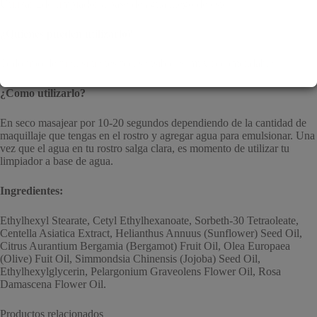
Utilizar 2do limpiador a base de agua luego de este
¿Quienes pueden utilizarlo?
Todo tipo de piel, si tienes piel sensible es muy recomendable.
¿Como utilizarlo?
En seco masajear por 10-20 segundos dependiendo de la cantidad de
maquillaje que tengas en el rostro y agregar agua para emulsionar. Una
vez que el agua en tu rostro salga clara, es momento de utilizar tu
limpiador a base de agua.
Ingredientes:
Ethylhexyl Stearate, Cetyl Ethylhexanoate, Sorbeth-30 Tetraoleate,
Centella Asiatica Extract, Helianthus Annuus (Sunflower) Seed Oil,
Citrus Aurantium Bergamia (Bergamot) Fruit Oil, Olea Europaea
(Olive) Fuit Oil, Simmondsia Chinensis (Jojoba) Seed Oil,
Ethylhexylglycerin, Pelargonium Graveolens Flower Oil, Rosa
Damascena Flower Oil.
Productos relacionados