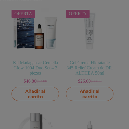
OFERTA
OFERTA
Kit Madagascar Centella
Gel Crema Hidratante
Glow 1004 Duo Set – 2
345 Relief Cream de DR.
piezas
ALTHEA 50ml
$
46.80
$
26.00
$
52.00
$
33.00
El
El
El
El
precio
precio
precio
precio
Añadir al
Añadir al
original
actual
original
actual
carrito
carrito
era:
es:
era:
es:
$52.00.
$46.80.
$33.00.
$26.00.