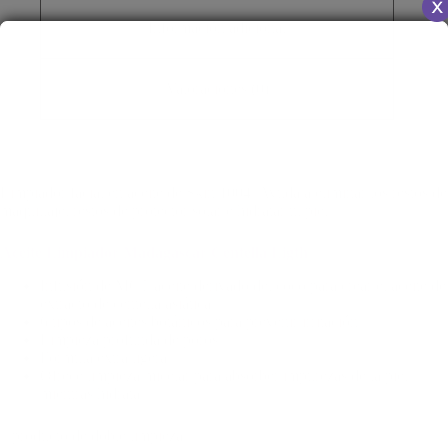
Información adicional
Valoraciones (0)
Limpiador facial en aceite de Skin 1004. Ayuda a eliminar los restos de
maquillaje, restos de protector solar e hidratar tu piel.
Aceite Limpiador Madagascar Centella Ligth
Infusión de MCT aceite derivado del coco para crear el aceite de
extracto de centella asiática.
6 tipos de aceites botánicos para prevenir irritación.
Limpieza profunda de poros
Formula extra ligera
Ofrece limpieza micelar para absorber impurezas de la piel
mientras hidrata.
* producto de doble limpieza